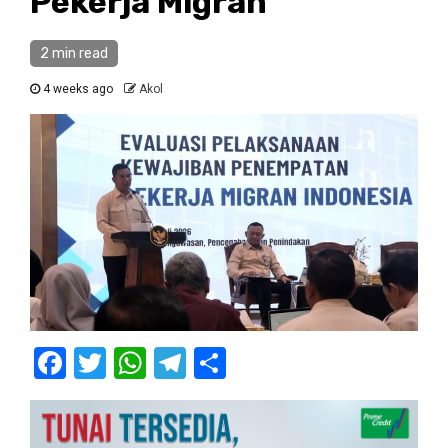
Pekerja Migran
2 min read
4 weeks ago
Akol
Facebook
Twitter
WhatsApp
Telegram
Share