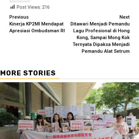
Advertisement
Post Views:
216
Continue
Previous
Next
Kinerja KP2MI Mendapat
Ditawari Menjadi Pemandu
Reading
Apresiasi Ombudsman RI
Lagu Profesional di Hong
Kong, Sampai Mong Kok
Ternyata Dipaksa Menjadi
Pemandu Alat Setrum
MORE STORIES