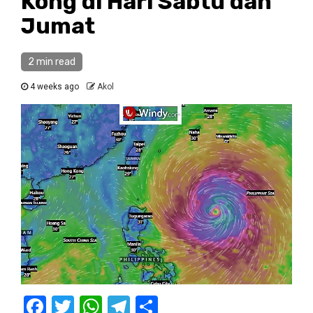
Kong di Hari Sabtu dan
Jumat
2 min read
4 weeks ago
Akol
Facebook
Twitter
WhatsApp
Telegram
Share