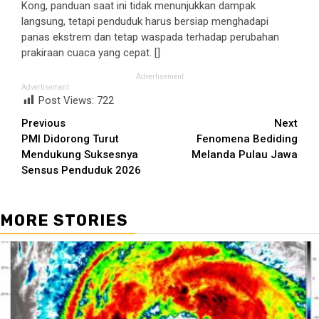
Kong, panduan saat ini tidak menunjukkan dampak
langsung, tetapi penduduk harus bersiap menghadapi
panas ekstrem dan tetap waspada terhadap perubahan
prakiraan cuaca yang cepat. []
Advertisement
Advertisement
Post Views:
722
Continue
Previous
Next
PMI Didorong Turut
Fenomena Bediding
Reading
Mendukung Suksesnya
Melanda Pulau Jawa
Sensus Penduduk 2026
MORE STORIES