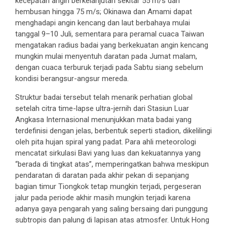
kecepatan angin berkelanjutan sekitar 55 m/s dan
hembusan hingga 75 m/s; Okinawa dan Amami dapat
menghadapi angin kencang dan laut berbahaya mulai
tanggal 9–10 Juli, sementara para peramal cuaca Taiwan
mengatakan radius badai yang berkekuatan angin kencang
mungkin mulai menyentuh daratan pada Jumat malam,
dengan cuaca terburuk terjadi pada Sabtu siang sebelum
kondisi berangsur-angsur mereda.
Struktur badai tersebut telah menarik perhatian global
setelah citra time-lapse ultra-jernih dari Stasiun Luar
Angkasa Internasional menunjukkan mata badai yang
terdefinisi dengan jelas, berbentuk seperti stadion, dikelilingi
oleh pita hujan spiral yang padat. Para ahli meteorologi
mencatat sirkulasi Bavi yang luas dan kekuatannya yang
“berada di tingkat atas”, memperingatkan bahwa meskipun
pendaratan di daratan pada akhir pekan di sepanjang
bagian timur Tiongkok tetap mungkin terjadi, pergeseran
jalur pada periode akhir masih mungkin terjadi karena
adanya gaya pengarah yang saling bersaing dari punggung
subtropis dan palung di lapisan atas atmosfer. Untuk Hong