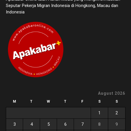
Seputar Pekerja Migran Indonesia di Hongkong, Macau dan
Indonesia
August 2026
M
T
W
T
F
S
S
1
2
3
4
5
6
7
8
9