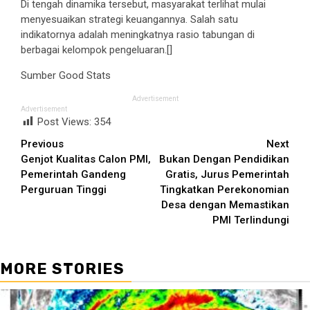
Di tengah dinamika tersebut, masyarakat terlihat mulai
menyesuaikan strategi keuangannya. Salah satu
indikatornya adalah meningkatnya rasio tabungan di
berbagai kelompok pengeluaran.[]
Sumber Good Stats
Advertisement
Advertisement
Post Views:
354
Continue
Previous
Next
Genjot Kualitas Calon PMI,
Bukan Dengan Pendidikan
Reading
Pemerintah Gandeng
Gratis, Jurus Pemerintah
Perguruan Tinggi
Tingkatkan Perekonomian
Desa dengan Memastikan
PMI Terlindungi
MORE STORIES