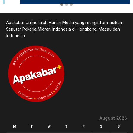
Apakabar Online ialah Harian Media yang menginformasikan
Seputar Pekerja Migran Indonesia di Hongkong, Macau dan
Indonesia
August 2026
M
T
W
T
F
S
S