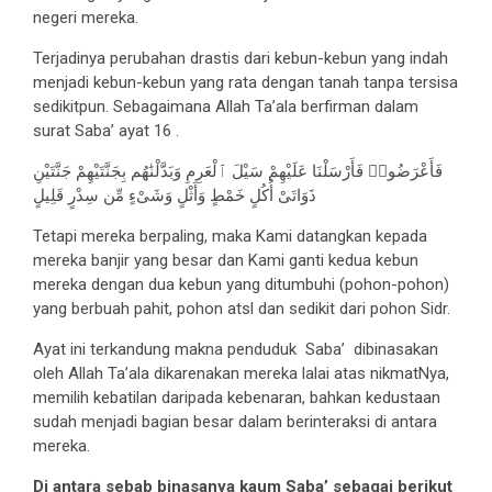
negeri mereka.
Terjadinya perubahan drastis dari kebun-kebun yang indah
menjadi kebun-kebun yang rata dengan tanah tanpa tersisa
sedikitpun. Sebagaimana Allah Ta’ala berfirman dalam
surat Saba’ ayat 16 .
فَأَعْرَضُوا۟ فَأَرْسَلْنَا عَلَيْهِمْ سَيْلَ ٱلْعَرِمِ وَبَدَّلْنَٰهُم بِجَنَّتَيْهِمْ جَنَّتَيْنِ
ذَوَاتَىْ أُكُلٍ خَمْطٍ وَأَثْلٍ وَشَىْءٍ مِّن سِدْرٍ قَلِيلٍ
Tetapi mereka berpaling, maka Kami datangkan kepada
mereka banjir yang besar dan Kami ganti kedua kebun
mereka dengan dua kebun yang ditumbuhi (pohon-pohon)
yang berbuah pahit, pohon atsl dan sedikit dari pohon Sidr.
Ayat ini terkandung makna penduduk Saba’ dibinasakan
oleh Allah Ta’ala dikarenakan mereka lalai atas nikmatNya,
memilih kebatilan daripada kebenaran, bahkan kedustaan
sudah menjadi bagian besar dalam berinteraksi di antara
mereka.
Di antara sebab binasanya kaum Saba’ sebagai berikut