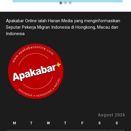
Apakabar Online ialah Harian Media yang menginformasikan
Seputar Pekerja Migran Indonesia di Hongkong, Macau dan
Indonesia
August 2026
M
T
W
T
F
S
S