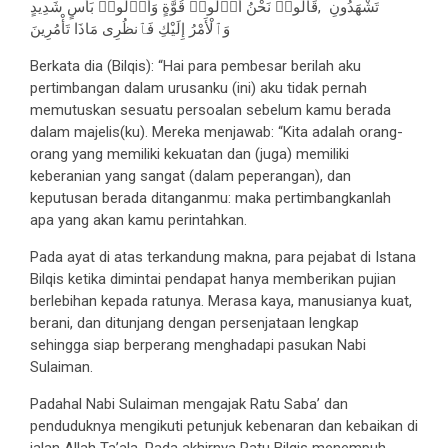
تَشْهَدُونِ ,قَالُوا۟ نَحْنُ أُو۟لُوا۟ قُوَّةٍ وَأُو۟لُوا۟ بَأْسٍ شَدِيدٍ
وَٱلْأَمْرُ إِلَيْكِ فَٱنظُرِى مَاذَا تَأْمُرِينَ
Berkata dia (Bilqis): “Hai para pembesar berilah aku
pertimbangan dalam urusanku (ini) aku tidak pernah
memutuskan sesuatu persoalan sebelum kamu berada
dalam majelis(ku). Mereka menjawab: “Kita adalah orang-
orang yang memiliki kekuatan dan (juga) memiliki
keberanian yang sangat (dalam peperangan), dan
keputusan berada ditanganmu: maka pertimbangkanlah
apa yang akan kamu perintahkan.
Pada ayat di atas terkandung makna, para pejabat di Istana
Bilqis ketika dimintai pendapat hanya memberikan pujian
berlebihan kepada ratunya. Merasa kaya, manusianya kuat,
berani, dan ditunjang dengan persenjataan lengkap
sehingga siap berperang menghadapi pasukan Nabi
Sulaiman.
Padahal Nabi Sulaiman mengajak Ratu Saba’ dan
penduduknya mengikuti petunjuk kebenaran dan kebaikan di