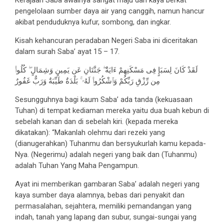
Kerajaan Saba awalnya sangat maju dan kaya berkat
pengelolaan sumber daya air yang canggih, namun hancur
akibat penduduknya kufur, sombong, dan ingkar.
Kisah kehancuran peradaban Negeri Saba ini diceritakan
dalam surah Saba’ ayat 15 – 17.
لَقَدْ كَانَ لِسَبَإٍ فِى مَسْكَنِهِمْ ءَايَةٌ ۖ جَنَّتَانِ عَن يَمِينٍ وَشِمَالٍ ۖ كُلُوا۟
مِن رِّزْقِ رَبِّكُمْ وَٱشْكُرُوا۟ لَهُۥ ۚ بَلْدَةٌ طَيِّبَةٌ وَرَبٌّ غَفُورٌ
Sesungguhnya bagi kaum Saba’ ada tanda (kekuasaan
Tuhan) di tempat kediaman mereka yaitu dua buah kebun di
sebelah kanan dan di sebelah kiri. (kepada mereka
dikatakan): “Makanlah olehmu dari rezeki yang
(dianugerahkan) Tuhanmu dan bersyukurlah kamu kepada-
Nya. (Negerimu) adalah negeri yang baik dan (Tuhanmu)
adalah Tuhan Yang Maha Pengampun.
Ayat ini memberikan gambaran Saba’ adalah negeri yang
kaya sumber daya alamnya, bebas dari penyakit dan
permasalahan, sejahtera, memiliki pemandangan yang
indah, tanah yang lapang dan subur, sungai-sungai yang