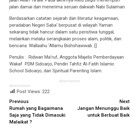
jalan Allah Ta’ala. Pada akhirnya Ratu Bilqis menempuh
jalan damai dan menerima seruan dakwah Nabi Sulaiman.
Berdasarkan catatan sejarah dan literatur keagamaan,
peradaban Negeri Saba’ berpusat di wilayah Yaman
sekarang tidak hancur dalam satu peristiwa tunggal,
melainkan melalui serangkaian proses alam, politik, dan
bencana. Wallaahu ’Allamu Bishshawwab. []
Penulis : Ridwan Ma’ruf, Anggota Majelis Pemberdayaan
Wakaf PDM Sidoarjo, Pendiri Tahfiz Al-Fatih Islamic
School Sidoarjo, dan Spiritual Parenting Islam.
Advertisement
Advertisement
Post Views:
222
Continue
Previous
Next
Rumah yang Bagaimana
Jangan Menunggu Baik
Reading
Saja yang Tidak Dimasuki
untuk Berbuat Baik
Malaikat ?