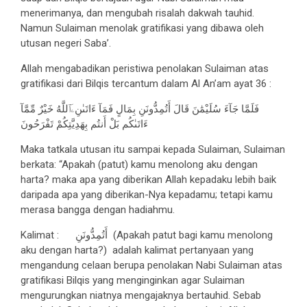
menerimanya, dan mengubah risalah dakwah tauhid.
Namun Sulaiman menolak gratifikasi yang dibawa oleh
utusan negeri Saba’.
Allah mengabadikan peristiwa penolakan Sulaiman atas
gratifikasi dari Bilqis tercantum dalam Al An’am ayat 36 :
فَلَمَّا جَآءَ سُلَيْمَٰنَ قَالَ أَتُمِدُّونَنِ بِمَالٍ فَمَآ ءَاتَىٰنِۦَٱللَّهُ خَيْرٌ مِّمَّآ
ءَاتَىٰكُم بَلْ أَنتُم بِهَدِيَّتِكُمْ تَفْرَحُونَ
Maka tatkala utusan itu sampai kepada Sulaiman, Sulaiman
berkata: “Apakah (patut) kamu menolong aku dengan
harta? maka apa yang diberikan Allah kepadaku lebih baik
daripada apa yang diberikan-Nya kepadamu; tetapi kamu
merasa bangga dengan hadiahmu.
Kalimat : أَتُمِدُّونَنِ (Apakah patut bagi kamu menolong
aku dengan harta?) adalah kalimat pertanyaan yang
mengandung celaan berupa penolakan Nabi Sulaiman atas
gratifikasi Bilqis yang menginginkan agar Sulaiman
mengurungkan niatnya mengajaknya bertauhid. Sebab