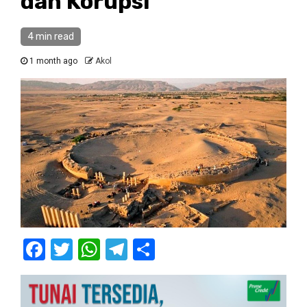
dan Korupsi
4 min read
1 month ago
Akol
Facebook
Twitter
WhatsApp
Telegram
Share