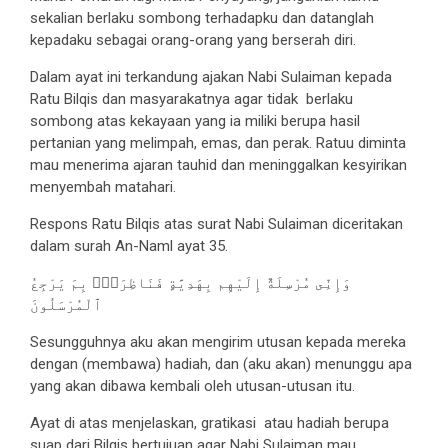
sekalian berlaku sombong terhadapku dan datanglah
kepadaku sebagai orang-orang yang berserah diri.
Dalam ayat ini terkandung ajakan Nabi Sulaiman kepada
Ratu Bilqis dan masyarakatnya agar tidak berlaku
sombong atas kekayaan yang ia miliki berupa hasil
pertanian yang melimpah, emas, dan perak. Ratuu diminta
mau menerima ajaran tauhid dan meninggalkan kesyirikan
menyembah matahari.
Respons Ratu Bilqis atas surat Nabi Sulaiman diceritakan
dalam surah An-Naml ayat 35.
وَإِنِّى مُرْسِلَةٌ إِلَيْهِم بِهَدِيَّةٍ فَنَاظِرَةٌۢ بِمَ يَرْجِعُ
ٱلْمُرْسَلُونَ
Sesungguhnya aku akan mengirim utusan kepada mereka
dengan (membawa) hadiah, dan (aku akan) menunggu apa
yang akan dibawa kembali oleh utusan-utusan itu.
Ayat di atas menjelaskan, gratikasi atau hadiah berupa
suap dari Bilqis bertujuan agar Nabi Sulaiman mau