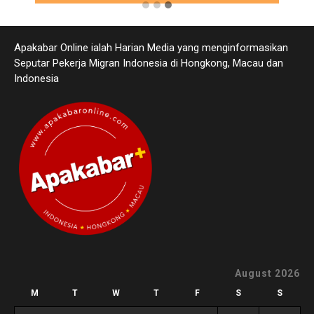
Apakabar Online ialah Harian Media yang menginformasikan
Seputar Pekerja Migran Indonesia di Hongkong, Macau dan
Indonesia
August 2026
M
T
W
T
F
S
S