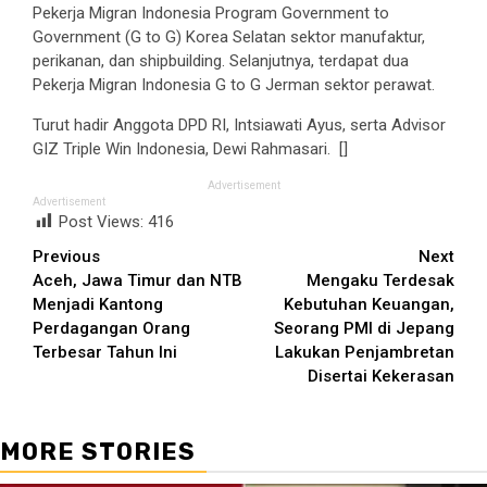
Pekerja Migran Indonesia Program Government to
Government (G to G) Korea Selatan sektor manufaktur,
perikanan, dan shipbuilding. Selanjutnya, terdapat dua
Pekerja Migran Indonesia G to G Jerman sektor perawat.
Turut hadir Anggota DPD RI, Intsiawati Ayus, serta Advisor
GIZ Triple Win Indonesia, Dewi Rahmasari. []
Advertisement
Advertisement
Post Views:
416
Continue
Previous
Next
Aceh, Jawa Timur dan NTB
Mengaku Terdesak
Reading
Menjadi Kantong
Kebutuhan Keuangan,
Perdagangan Orang
Seorang PMI di Jepang
Terbesar Tahun Ini
Lakukan Penjambretan
Disertai Kekerasan
MORE STORIES