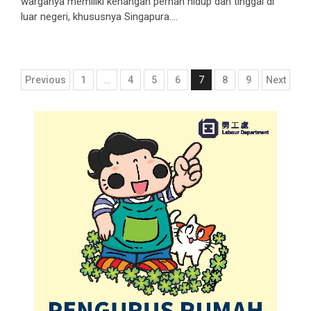
warganya memiliki kenangan pernah hidup dan tinggal di
luar negeri, khususnya Singapura....
Posts
Previous
1
…
4
5
6
7
8
9
Next
pagination