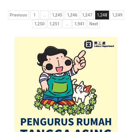
Posts
Previous
1
…
1,245
1,246
1,247
1,248
1,249
pagination
1,250
1,251
…
1,941
Next