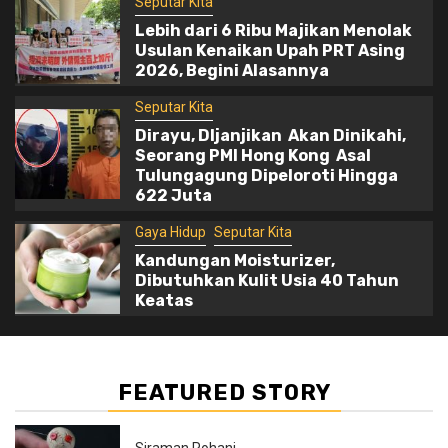
Kulit Usia 40 Tahun Keatas
Seputar Kita
Lebih dari 6 Ribu Majikan Menolak
Usulan Kenaikan Upah PRT Asing
2026, Begini Alasannya
Seputar Kita
Dirayu, DIjanjikan Akan Dinikahi,
Seorang PMI Hong Kong Asal
Tulungagung Dipeloroti Hingga
622 Juta
Gaya Hidup
Seputar Kita
Kandungan Moisturizer,
Dibutuhkan Kulit Usia 40 Tahun
Keatas
FEATURED STORY