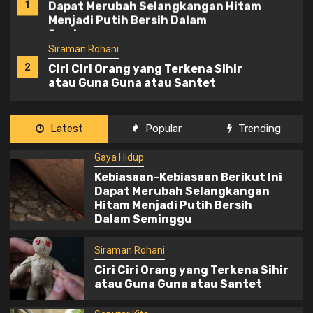
1
Dapat Merubah Selangkangan Hitam
Menjadi Putih Bersih Dalam
Seminggu
Siraman Rohani
2
Ciri Ciri Orang yang Terkena Sihir
atau Guna Guna atau Santet
Seputar Kita
Latest
Popular
Trending
Lebih dari 6 Ribu Majikan Menolak
3
Gaya Hidup
Usulan Kenaikan Upah PRT Asing
2026, Begini Alasannya
Kebiasaan-Kebiasaan Berikut Ini
Dapat Merubah Selangkangan
Seputar Kita
Hitam Menjadi Putih Bersih
Dalam Seminggu
Dirayu, DIjanjikan Akan Dinikahi,
4
Seorang PMI Hong Kong Asal
Tulungagung Dipeloroti Hingga 622
Siraman Rohani
Juta
Ciri Ciri Orang yang Terkena Sihir
Gaya Hidup
Seputar Kita
atau Guna Guna atau Santet
5
Kandungan Moisturizer, Dibutuhkan