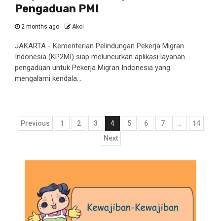
Pengaduan PMI
2 months ago
Akol
JAKARTA - Kementerian Pelindungan Pekerja Migran
Indonesia (KP2MI) siap meluncurkan aplikasi layanan
pengaduan untuk Pekerja Migran Indonesia yang
mengalami kendala...
Posts
Previous
1
2
3
4
5
6
7
…
14
pagination
Next